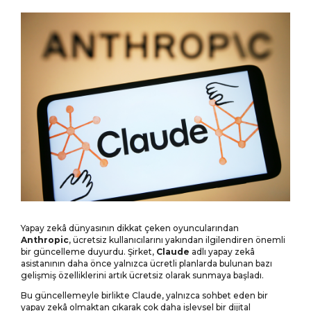
MENÜ
ANASAYFA
KARIYER
HABERLER
YORUMLA
M-CONNECT
HAKKIMIZDA
BIZE ULAŞIN
Yapay zekâ dünyasının dikkat çeken oyuncularından
Anthropic
, ücretsiz kullanıcılarını yakından ilgilendiren önemli
MARKA ÖNER
bir güncelleme duyurdu. Şirket,
Claude
adlı yapay zekâ
asistanının daha önce yalnızca ücretli planlarda bulunan bazı
SSS
gelişmiş özelliklerini artık ücretsiz olarak sunmaya başladı.
Bu güncellemeyle birlikte Claude, yalnızca sohbet eden bir
ŞIFREMI UNUTTUM
yapay zekâ olmaktan çıkarak çok daha işlevsel bir dijital