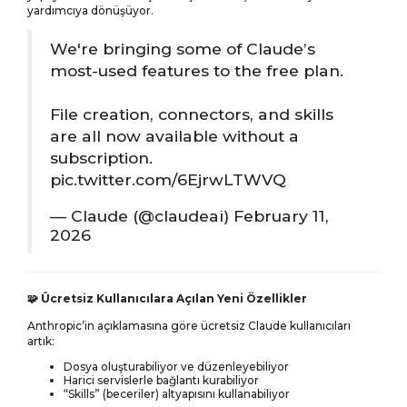
yardımcıya dönüşüyor.
GIZLILIK POLITIKASI
We're bringing some of Claude’s
MESAFELI SATIŞ SÖZLEŞMESI
most-used features to the free plan.
ÖDEME VE TESLIMAT
File creation, connectors, and skills
İADE ŞARTLARI
are all now available without a
subscription.
KIŞISEL VERILERIN
pic.twitter.com/6EjrwLTWVQ
KORUNMASI
— Claude (@claudeai)
February 11,
2026
REKLAM VE SPONSORLUK
Ücretsiz Kullanıcılara Açılan Yeni Özellikler
🧩
Anthropic’in açıklamasına göre ücretsiz Claude kullanıcıları
artık:
Dosya oluşturabiliyor ve düzenleyebiliyor
Harici servislerle bağlantı kurabiliyor
“Skills” (beceriler) altyapısını kullanabiliyor