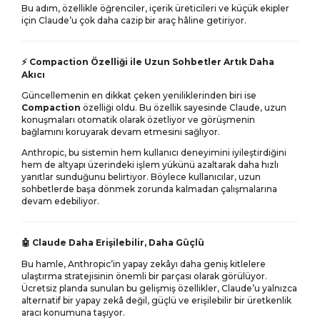
Bu adım, özellikle öğrenciler, içerik üreticileri ve küçük ekipler
için Claude’u çok daha cazip bir araç hâline getiriyor.
Compaction Özelliği ile Uzun Sohbetler Artık Daha
⚡
Akıcı
Güncellemenin en dikkat çeken yeniliklerinden biri ise
Compaction
özelliği oldu. Bu özellik sayesinde Claude, uzun
konuşmaları otomatik olarak özetliyor ve görüşmenin
bağlamını koruyarak devam etmesini sağlıyor.
Anthropic, bu sistemin hem kullanıcı deneyimini iyileştirdiğini
hem de altyapı üzerindeki işlem yükünü azaltarak daha hızlı
yanıtlar sunduğunu belirtiyor. Böylece kullanıcılar, uzun
sohbetlerde başa dönmek zorunda kalmadan çalışmalarına
devam edebiliyor.
Claude Daha Erişilebilir, Daha Güçlü
🤖
Bu hamle, Anthropic’in yapay zekâyı daha geniş kitlelere
ulaştırma stratejisinin önemli bir parçası olarak görülüyor.
Ücretsiz planda sunulan bu gelişmiş özellikler, Claude’u yalnızca
alternatif bir yapay zekâ değil, güçlü ve erişilebilir bir üretkenlik
aracı konumuna taşıyor.