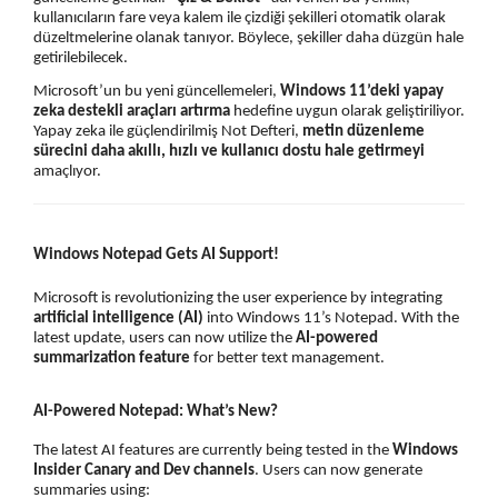
kullanıcıların fare veya kalem ile çizdiği şekilleri otomatik olarak
düzeltmelerine olanak tanıyor. Böylece, şekiller daha düzgün hale
getirilebilecek.
Microsoft’un bu yeni güncellemeleri,
Windows 11’deki yapay
zeka destekli araçları artırma
hedefine uygun olarak geliştiriliyor.
Yapay zeka ile güçlendirilmiş Not Defteri,
metin düzenleme
sürecini daha akıllı, hızlı ve kullanıcı dostu hale getirmeyi
amaçlıyor.
Windows Notepad Gets AI Support!
Microsoft is revolutionizing the user experience by integrating
artificial intelligence (AI)
into Windows 11’s Notepad. With the
latest update, users can now utilize the
AI-powered
summarization feature
for better text management.
AI-Powered Notepad: What’s New?
The latest AI features are currently being tested in the
Windows
Insider Canary and Dev channels
. Users can now generate
summaries using: