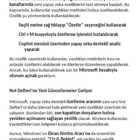
kanallarında
yeni yapay zeka özelliklerini test etmeye başladı. Bu
GIZLILIK POLITIKASI
kapsamda, kullanıcılar yazdıkları metinleri hızlıca özetleyebilecek.
Özellik şu yöntemlerle kullanılabilecek:
MESAFELI SATIŞ SÖZLEŞMESI
·
Seçili metne sağ tıklayıp “Özetle” seçeneğini kullanarak
ÖDEME VE TESLIMAT
·
Ctrl + M kısayoluyla özetleme işlemini hızlandırarak
·
Copilot menüsü üzerinden yapay zeka destekli analiz
İADE ŞARTLARI
yaparak
KIŞISEL VERILERIN
Bu özellik sayesinde kullanıcılar, yazdıkları metinlerin kısa ve
anlaşılır özetlerini alabilecek ve dilerlerse düzenleme yapabilecek.
KORUNMASI
Ancak, bu işlevi kullanabilmek için bir
Microsoft hesabıyla
oturum açmak
gerekiyor.
REKLAM VE SPONSORLUK
Not Defteri’ne Yeni Güncellemeler Geliyor
Microsoft, yapay zeka destekli
özetleme aracının
yanı sıra Not
Defteri’ni daha işlevsel hale getirecek yeni özellikler üzerinde de
çalışıyor. Bunlardan biri,
son kapatılan dosyaların hızlıca
yeniden açılmasını sağlayan yenilik
olacak. Böylece kullanıcılar,
kaydettikleri son belgeleri kolayca görüntüleyebilecek.
Ayrıca, Windows’un
Ekran Alıntısı Aracı’na
da önemli bir
güncelleme getirildi.
“Çiz & Beklet”
adı verilen bu yenilik,