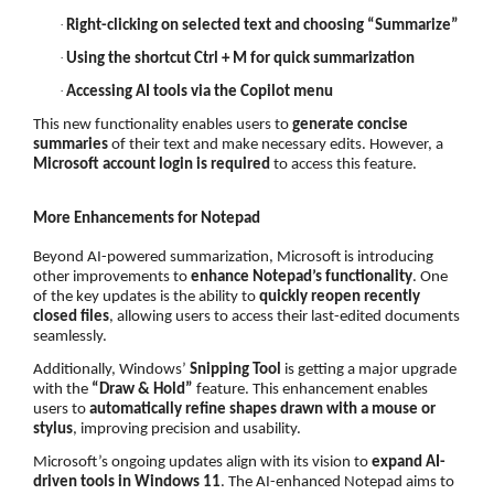
·
Right-clicking on selected text and choosing “Summarize”
·
Using the shortcut Ctrl + M for quick summarization
·
Accessing AI tools via the Copilot menu
This new functionality enables users to
generate concise
summaries
of their text and make necessary edits. However, a
Microsoft account login is required
to access this feature.
More Enhancements for Notepad
Beyond AI-powered summarization, Microsoft is introducing
other improvements to
enhance Notepad’s functionality
. One
of the key updates is the ability to
quickly reopen recently
closed files
, allowing users to access their last-edited documents
seamlessly.
Additionally, Windows’
Snipping Tool
is getting a major upgrade
with the
“Draw & Hold”
feature. This enhancement enables
users to
automatically refine shapes drawn with a mouse or
stylus
, improving precision and usability.
Microsoft’s ongoing updates align with its vision to
expand AI-
driven tools in Windows 11
. The AI-enhanced Notepad aims to