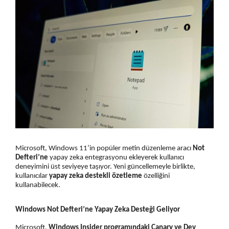
MENÜ
ANASAYFA
KARIYER
HABERLER
YORUMLA
M-CONNECT
HAKKIMIZDA
Microsoft, Windows 11’in popüler metin düzenleme aracı
Not
Defteri’ne
yapay zeka entegrasyonu ekleyerek kullanıcı
BIZE ULAŞIN
deneyimini üst seviyeye taşıyor. Yeni güncellemeyle birlikte,
kullanıcılar
yapay zeka destekli özetleme
özelliğini
MARKA ÖNER
kullanabilecek.
SSS
Windows Not Defteri’ne Yapay Zeka Desteği Geliyor
ŞIFREMI UNUTTUM
Microsoft,
Windows Insider programındaki Canary ve Dev