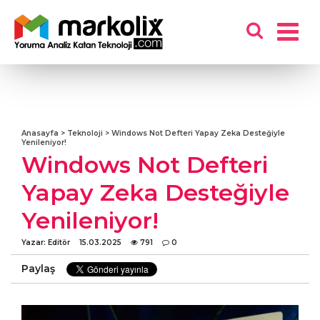
Anasayfa
Teknoloji
Windows Not Defteri Yapay Zeka Desteğiyle
KULLANICI
Yenileniyor!
Windows Not Defteri
GIRIŞ YAP
Yapay Zeka Desteğiyle
KAYIT OL
Yenileniyor!
ÜYELIK PAKETLERI
Yazar: Editör
15.03.2025
791
0
KULLANICI SÖZLEŞMESI
Paylaş